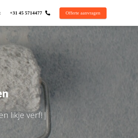
t
+31 45 5714477
Offerte aanvragen
en
e
n
l
i
k
j
e
v
e
r
f
!