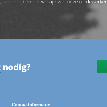
 gezondheid en het welzijn van onze medewerker
t
nodig?
Contactinformatie