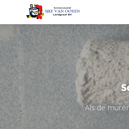
S
A
l
s
d
e
m
u
r
e