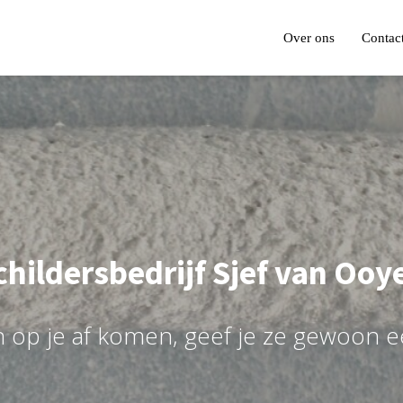
Over ons
Contac
childersbedrijf Sjef van Ooy
n
o
p
j
e
a
f
k
o
m
e
n
,
g
e
e
f
j
e
z
e
g
e
w
o
o
n
e