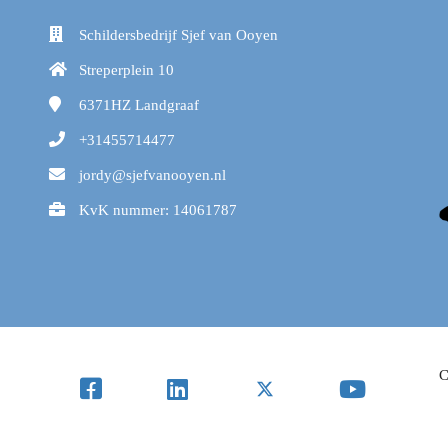
Schildersbedrijf Sjef van Ooyen
Streperplein 10
6371HZ
Landgraaf
+31455714477
jordy@sjefvanooyen.nl
KvK nummer: 14061787
C