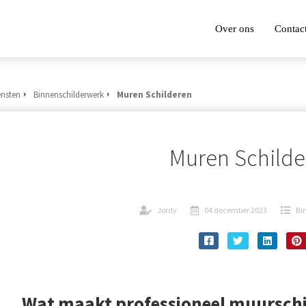
Over ons
Contac
ensten
Binnenschilderwerk
Muren Schilderen
Muren Schilde
Jordy
04 december 2023
Bi
Wat maakt professioneel muurschi