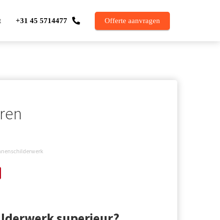
t
+31 45 5714477
Offerte aanvragen
ren
nnenschilderwerk
lderwerk superieur?